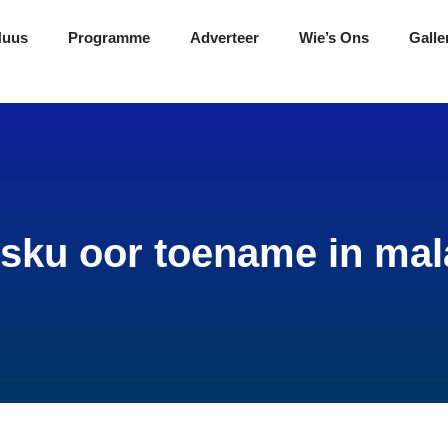
Nuus
Programme
Adverteer
Wie’s Ons
Galle
sku oor toename in mala