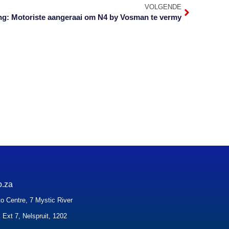
VOLGENDE
ng: Motoriste aangeraai om N4 by Vosman te vermy
o.za
o Centre, 7 Mystic River
 Ext 7, Nelspruit, 1202