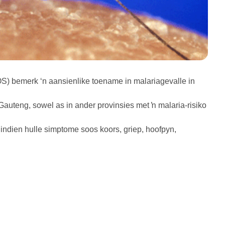
OS) bemerk ‘n aansienlike toename in malariagevalle in
n Gauteng, sowel as in ander provinsies met ŉ malaria-risiko
 indien hulle simptome soos koors, griep, hoofpyn,