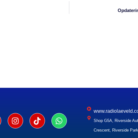
Opdateri
www.radiolaeveld.c
Shop G5A, Riverside Aut
Crescent, Riverside Park