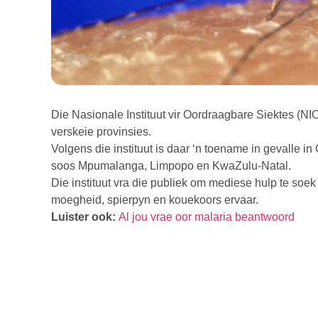
Die Nasionale Instituut vir Oordraagbare Siektes (NI
verskeie provinsies.
Volgens die instituut is daar ‘n toename in gevalle i
soos Mpumalanga, Limpopo en KwaZulu-Natal.
Die instituut vra die publiek om mediese hulp te soek
moegheid, spierpyn en kouekoors ervaar.
Luister ook:
Al jou vrae oor malaria beantwoord