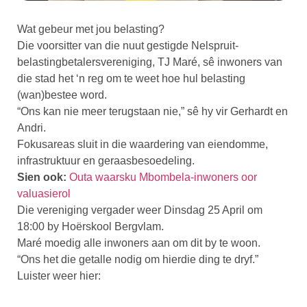
Wat gebeur met jou belasting?
Die voorsitter van die nuut gestigde Nelspruit-
belastingbetalersvereniging, TJ Maré, sê inwoners van
die stad het ‘n reg om te weet hoe hul belasting
(wan)bestee word.
“Ons kan nie meer terugstaan nie,” sê hy vir Gerhardt en
Andri.
Fokusareas sluit in die waardering van eiendomme,
infrastruktuur en geraasbesoedeling.
Sien ook:
Outa waarsku Mbombela-inwoners oor
valuasierol
Die vereniging vergader weer Dinsdag 25 April om
18:00 by Hoërskool Bergvlam.
Maré moedig alle inwoners aan om dit by te woon.
“Ons het die getalle nodig om hierdie ding te dryf.”
Luister weer hier: