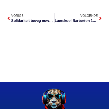
VORIGE
VOLGENDE
Solidariteit beveg nuwe Wet op Diensbillikheid
Laerskool Barberton 120 jaar oud vanjaar