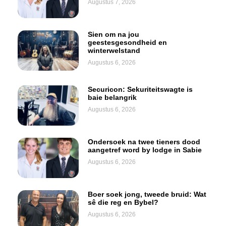
Augustus 7, 2026
Sien om na jou
geestesgesondheid en
winterwelstand
Augustus 6, 2026
Securicon: Sekuriteitswagte is
baie belangrik
Augustus 6, 2026
Ondersoek na twee tieners dood
aangetref word by lodge in Sabie
Augustus 6, 2026
Boer soek jong, tweede bruid: Wat
sê die reg en Bybel?
Augustus 6, 2026