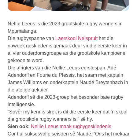
Nellie Leeus is die 2023 grootskole rugby wenners in
Mpumalanga.
Die rugbyspanne van
Laerskool Nelspruit
het die
naweek geskiedenis gemaak deur vir die eerste keer in
al vier ouderdomsgroepe as die grootskole kampioene
gekroon te word.
Die afrigters van die Nellie Leeus eerstespan, Adé
Adendorff en Fourie du Plessis, het saam met kaptein
James Williams en onderkaptein Naudé Breytenbach in
die ateljee gekuier.
Adendorff sê die 2023-groep het besonder baie rugby
intelligensie.
“Sovêr my kennis strek is dit die eerste keer dat ‘n skool
die grootskole rugby wenners is,” sê hy.
Sien ook:
Nellie Leeus maak rugbygeskiedenis
Oor hul suksesvolle seisoen sê Naudé: “Ons het mekaar