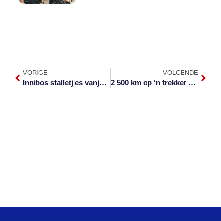
VORIGE
VOLGENDE
Innibos stalletjies vanjaar splinternuut en kleurvol
2 500 km op ‘n trekker vir welsyn