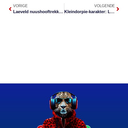
VORIGE
VOLGENDE
Laeveld nuushooftrekke 12 Jan 2024
Kleindorpie-karakter: Leona Oosthuizen