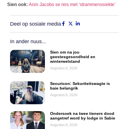
Sien ook:
Anin Jacobs se reis met ‘strammenssiekte’
Deel op sosiale media
In ander nuus...
Sien om na jou
geestesgesondheid en
winterwelstand
Augustus 6, 2026
Securicon: Sekuriteitswagte is
baie belangrik
Augustus 6, 2026
Ondersoek na twee tieners dood
aangetref word by lodge in Sabie
Augustus 6, 2026