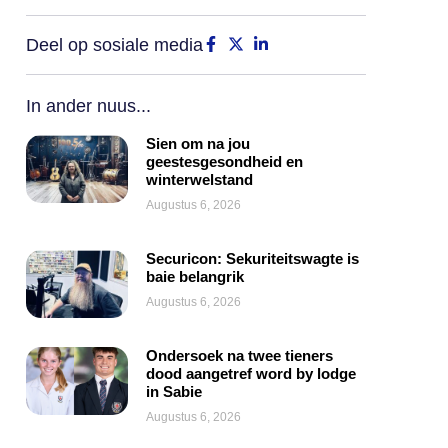
Deel op sosiale media
In ander nuus...
Sien om na jou
geestesgesondheid en
winterwelstand
Augustus 6, 2026
Securicon: Sekuriteitswagte is
baie belangrik
Augustus 6, 2026
Ondersoek na twee tieners
dood aangetref word by lodge
in Sabie
Augustus 6, 2026