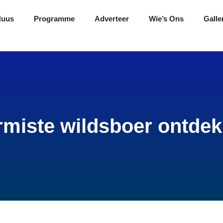
Nuus
Programme
Adverteer
Wie’s Ons
Galle
miste wildsboer ontdek