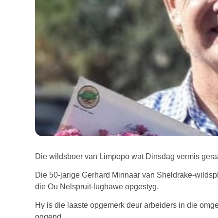
Die wildsboer van Limpopo wat Dinsdag vermis geraa
Die 50-jarige Gerhard Minnaar van Sheldrake-wildsp
die Ou Nelspruit-lughawe opgestyg.
Hy is die laaste opgemerk deur arbeiders in die omg
oggend.