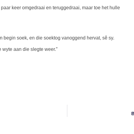
n paar keer omgedraai en teruggedraai, maar toe het hulle
om begin soek, en die soektog vanoggend hervat, sê sy.
te wyte aan die slegte weer.”
B