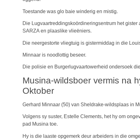
Toestande was glo baie winderig en mistig.
Die Lugvaartreddingskoördineringsentrum het gister a
SARZA en plaaslike vlieëniers.
Die neergestorte vliegtuig is gistermiddag in die Lou
Minnaar is noodlottig beseer.
Die polisie en Burgerlugvaartowerheid ondersoek die
Musina-wildsboer vermis na hy
Oktober
Gerhard Minnaar (50) van Sheldrake-wildsplaas in M
Volgens sy suster, Estelle Clements, het hy om onge
pad Musina toe.
Hy is die laaste opgemerk deur arbeiders in die omg