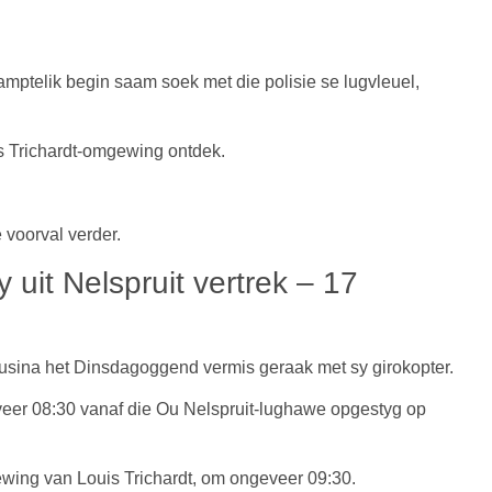
mptelik begin saam soek met die polisie se lugvleuel,
is Trichardt-omgewing ontdek.
 voorval verder.
 uit Nelspruit vertrek – 17
usina het Dinsdagoggend vermis geraak met sy girokopter.
veer 08:30 vanaf die Ou Nelspruit-lughawe opgestyg op
ewing van Louis Trichardt, om ongeveer 09:30.