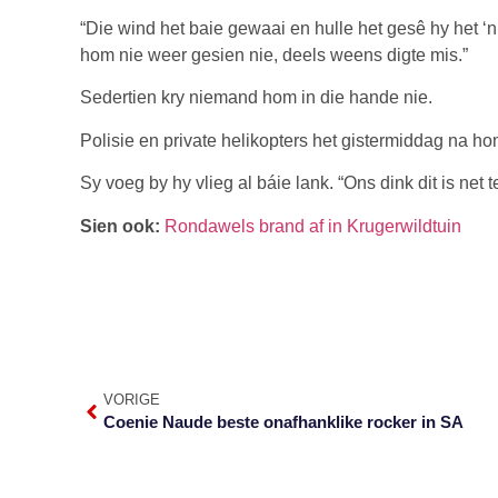
“Die wind het baie gewaai en hulle het gesê hy het ‘
hom nie weer gesien nie, deels weens digte mis.”
Sedertien kry niemand hom in die hande nie.
Polisie en private helikopters het gistermiddag na h
Sy voeg by hy vlieg al báie lank. “Ons dink dit is net 
Sien ook:
Rondawels brand af in Krugerwildtuin
VORIGE
Coenie Naude beste onafhanklike rocker in SA