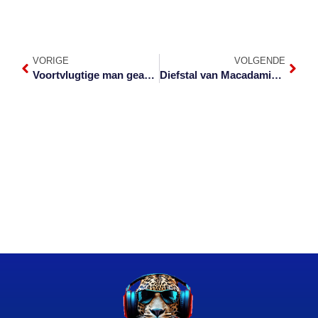
VORIGE
VOLGENDE
Voortvlugtige man gearresteer nadat hy homself skiet
Diefstal van Macadamia-neute neem toe, begin vroeër