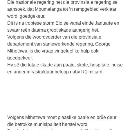
Die nasionale regering het die provinsiale regering se
aansoek, dat Mpumalanga tot ‘n rampgebied verklaar
word, goedgekeur.
Dit is na tropiese storm Eloise vanaf einde Januarie en
swaar reën daarna groot skade aangerig het.
Volgens die woordvoerder van die provinsiale
departement van samewerkende regering, George
Mthethwa, is die vraag vir geldelike hulp ook
goedgekeur.
Hy sê die totale skade aan paaie, skole, hospitale, huise
en ander infrastruktuur beloop naby R1 miljard.
Volgens Mthethwa moet plaaslike paaie en brûe deur
die betrokke munisipaliteit herstel word.