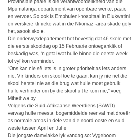
Provinsiale paaie is die verantwoordelikheid van die
Mpumalanga departement van openbare werke, paaie
en vervoer. So ook is Embhuleni-hospitaal in Elukwatini
en verskeie klinieke wat in die Nkomazi-area skade gely
het, asook skole.
Die onderwysdepartement het bevestig dat 46 skole met
die eerste skooldag op 15 Februarie ontoeganklik of
beskadig was, ‘n getal wat hulle binne die eerste week
tot vyf kon verminder.
“Ons kan nie sê iets is ‘n groter prioriteit as iets anders
nie. Vir kinders om skool toe te gaan, kan jy nie net die
skool herstel nie as die brug wat hulle moet gebruik
hulle verhinder om by die skool uit te kom nie,” voeg
Mthethwa by.
Volgens die Suid-Afrikaanse Weerdiens (SAWD)
verwag hulle meestal bogemiddelde reënval met droeër
as normale areas in dele van die noord-ooste en suid-
weste tussen April en Julie.
Die jongste damvlakke lyk vandag so: Vygeboom