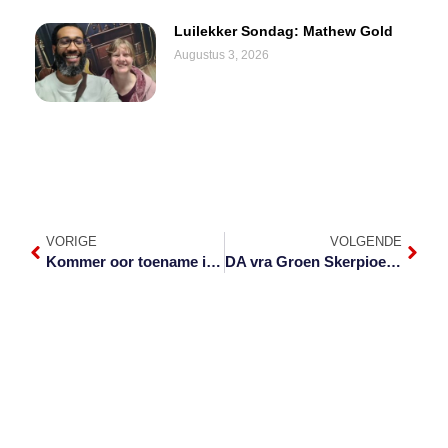
Luilekker Sondag: Mathew Gold
Augustus 3, 2026
VORIGE
VOLGENDE
Kommer oor toename in kapings, smokkel van voertuie
DA vra Groen Skerpioene om rioolbesoedeling in munisipaliteite te ondersoek