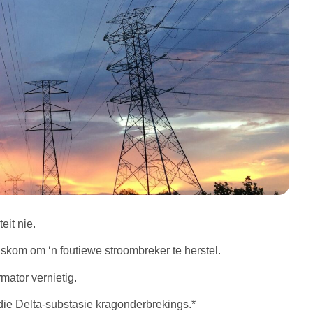
eit nie.
kom om ‘n foutiewe stroombreker te herstel.
mator vernietig.
ie Delta-substasie kragonderbrekings.*