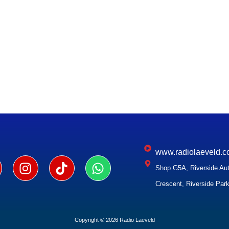
www.radiolaeveld.c
Shop G5A, Riverside Aut
Crescent, Riverside Park
Copyright © 2026 Radio Laeveld