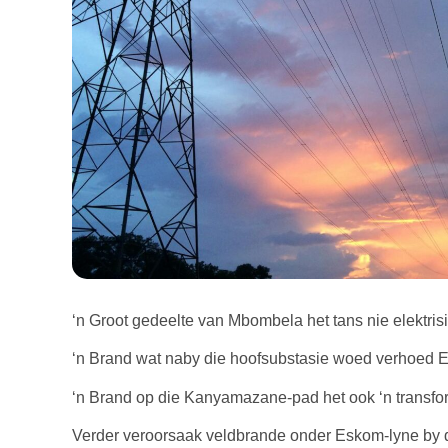
‘n Groot gedeelte van Mbombela het tans nie elektrisit
‘n Brand wat naby die hoofsubstasie woed verhoed Es
‘n Brand op die Kanyamazane-pad het ook ‘n transfor
Verder veroorsaak veldbrande onder Eskom-lyne by d