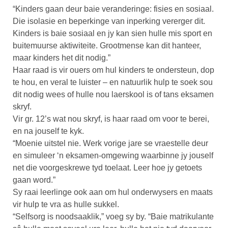
“Kinders gaan deur baie veranderinge: fisies en sosiaal.
Die isolasie en beperkinge van inperking vererger dit.
Kinders is baie sosiaal en jy kan sien hulle mis sport en
buitemuurse aktiwiteite. Grootmense kan dit hanteer,
maar kinders het dit nodig.”
Haar raad is vir ouers om hul kinders te ondersteun, dop
te hou, en veral te luister – en natuurlik hulp te soek sou
dit nodig wees of hulle nou laerskool is of tans eksamen
skryf.
Vir gr. 12’s wat nou skryf, is haar raad om voor te berei,
en na jouself te kyk.
“Moenie uitstel nie. Werk vorige jare se vraestelle deur
en simuleer ‘n eksamen-omgewing waarbinne jy jouself
net die voorgeskrewe tyd toelaat. Leer hoe jy getoets
gaan word.”
Sy raai leerlinge ook aan om hul onderwysers en maats
vir hulp te vra as hulle sukkel.
“Selfsorg is noodsaaklik,” voeg sy by. “Baie matrikulante