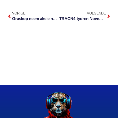
VORIGE
VOLGENDE
Graskop neem aksie na aanval op Franse toeriste
TRACN4-tydren November in Dullstroom