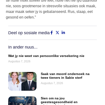
sê hulle moet soveel ure leer, hulle het nie tyd daarvoor
nie, soos grootmense in stresvolle situasies ook maak,
maar maak seker jy is gebalanseerd. Rus, slaap, eet
gesond en oefen.”
Deel op sosiale media
In ander nuus...
Wat jy nie weet van persoonlike versekering nie
Augustus 7, 2026
Saak van moord ondersoek na
twee tieners in Sabie sterf
Augustus 7, 2026
Sien om na jou
geestesgesondheid en