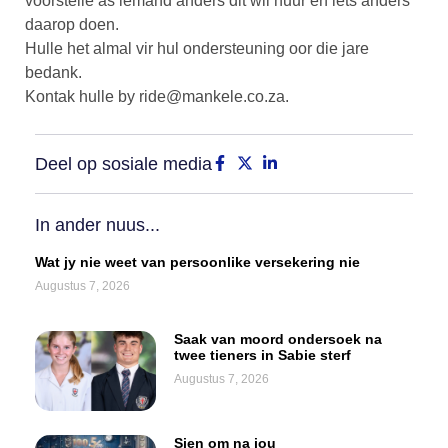
voorstelle as iemand anders dit wil huur en iets anders
daarop doen.
Hulle het almal vir hul ondersteuning oor die jare
bedank.
Kontak hulle by
ride@mankele.co.za
.
Deel op sosiale media
In ander nuus...
Wat jy nie weet van persoonlike versekering nie
Augustus 7, 2026
Saak van moord ondersoek na
twee tieners in Sabie sterf
Augustus 7, 2026
Sien om na jou