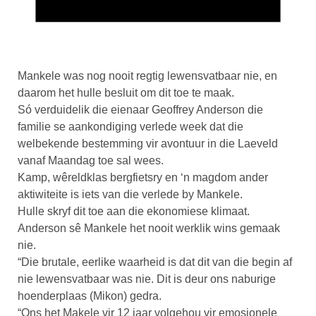
Mankele was nog nooit regtig lewensvatbaar nie, en
daarom het hulle besluit om dit toe te maak.
Só verduidelik die eienaar Geoffrey Anderson die
familie se aankondiging verlede week dat die
welbekende bestemming vir avontuur in die Laeveld
vanaf Maandag toe sal wees.
Kamp, wêreldklas bergfietsry en ‘n magdom ander
aktiwiteite is iets van die verlede by Mankele.
Hulle skryf dit toe aan die ekonomiese klimaat.
Anderson sê Mankele het nooit werklik wins gemaak
nie.
“Die brutale, eerlike waarheid is dat dit van die begin af
nie lewensvatbaar was nie. Dit is deur ons naburige
hoenderplaas (Mikon) gedra.
“Ons het Makele vir 12 jaar volgehou vir emosionele