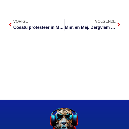
VORIGE
VOLGENDE
Cosatu protesteer in Mbombela teen ‘sinkende skip’
Mnr. en Mej. Bergvlam 2020 aangewys