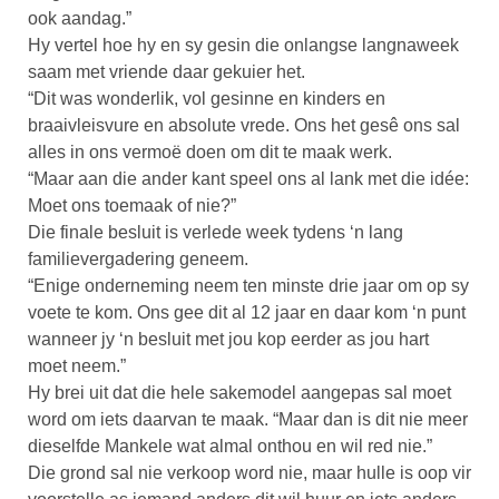
ook aandag.”
Hy vertel hoe hy en sy gesin die onlangse langnaweek
saam met vriende daar gekuier het.
“Dit was wonderlik, vol gesinne en kinders en
braaivleisvure en absolute vrede. Ons het gesê ons sal
alles in ons vermoë doen om dit te maak werk.
“Maar aan die ander kant speel ons al lank met die idée:
Moet ons toemaak of nie?”
Die finale besluit is verlede week tydens ‘n lang
familievergadering geneem.
“Enige onderneming neem ten minste drie jaar om op sy
voete te kom. Ons gee dit al 12 jaar en daar kom ‘n punt
wanneer jy ‘n besluit met jou kop eerder as jou hart
moet neem.”
Hy brei uit dat die hele sakemodel aangepas sal moet
word om iets daarvan te maak. “Maar dan is dit nie meer
dieselfde Mankele wat almal onthou en wil red nie.”
Die grond sal nie verkoop word nie, maar hulle is oop vir