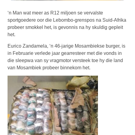
‘n Man wat meer as R12 miljoen se vervalste
sportgoedere oor die Lebombo-grenspos na Suid-Afrika
probeer smokkel het, is gevonnis na hy skuldig gepleit
het.
Eurico Zandamela, ‘n 46-jarige Mosambiekse burger, is
in Februarie verlede jaar gearresteer met die vonds in
die sleepwa van sy vragmotor versteek toe hy die land
van Mosambiek probeer binnekom het.