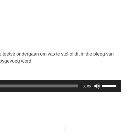
 toetse ondergaan om vas te stel of dit in die pleeg van
 bygevoeg word.
Gebruik
00:00
die
Op/Af
knoppies
om
die
volume