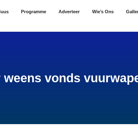
Nuus
Programme
Adverteer
Wie’s Ons
Galle
 weens vonds vuurwap