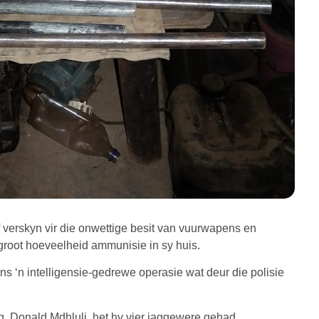
 verskyn vir die onwettige besit van vuurwapens en
root hoeveelheid ammunisie in sy huis.
s ‘n intelligensie-gedrewe operasie wat deur die polisie
. Donald Mdhluli, het hy vier jaggewere gehad.