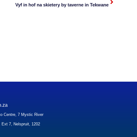
Vyf in hof na skietery by taverne in Tekwane
o.za
o Centre, 7 Mystic River
 Ext 7, Nelspruit, 1202