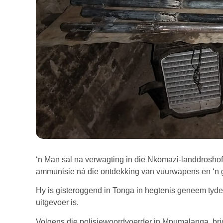
‘n Man sal na verwagting in die Nkomazi-landdroshof
ammunisie ná die ontdekking van vuurwapens en ‘n g
Hy is gisteroggend in Tonga in hegtenis geneem tyden
uitgevoer is.
Volgens die polisiewoordvoerder in Mpumalanga, brig