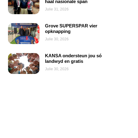
haal nasionale span
Julie 31, 2026
Grove SUPERSPAR vier
opknapping
Julie 30, 2026
KANSA ondersteun jou só
landwyd en gratis
Julie 30, 2026