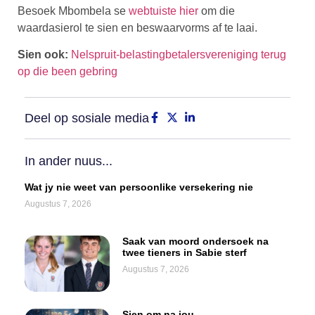
Besoek Mbombela se
webtuiste hier
om die
waardasierol te sien en beswaarvorms af te laai.
Sien ook:
Nelspruit-belastingbetalersvereniging terug
op die been gebring
Deel op sosiale media
In ander nuus...
Wat jy nie weet van persoonlike versekering nie
Augustus 7, 2026
Saak van moord ondersoek na
twee tieners in Sabie sterf
Augustus 7, 2026
Sien om na jou