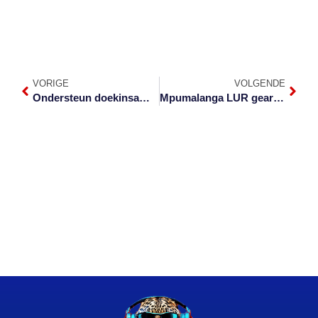
VORIGE
VOLGENDE
Ondersteun doekinsameling vir kinders met gestremdhede
Mpumalanga LUR gearresteer vir moord en poging tot moord