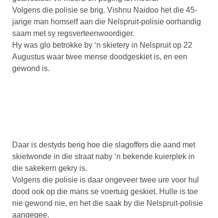
Volgens die polisie se brig. Vishnu Naidoo het die 45-
jarige man homself aan die Nelspruit-polisie oorhandig
saam met sy regsverteenwoordiger.
Hy was glo betrokke by ‘n skietery in Nelspruit op 22
Augustus waar twee mense doodgeskiet is, en een
gewond is.
Daar is destyds berig hoe die slagoffers die aand met
skietwonde in die straat naby ‘n bekende kuierplek in
die sakekern gekry is.
Volgens die polisie is daar ongeveer twee ure voor hul
dood ook op die mans se voertuig geskiet. Hulle is toe
nie gewond nie, en het die saak by die Nelspruit-polisie
aangegee.