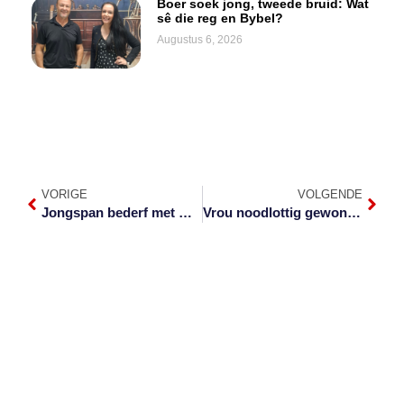
Boer soek jong, tweede bruid: Wat
sê die reg en Bybel?
Augustus 6, 2026
VORIGE
VOLGENDE
Jongspan bederf met Kerspartytjie in Elandshoek
Vrou noodlottig gewond tydens stokvel-roof buite Witrivier