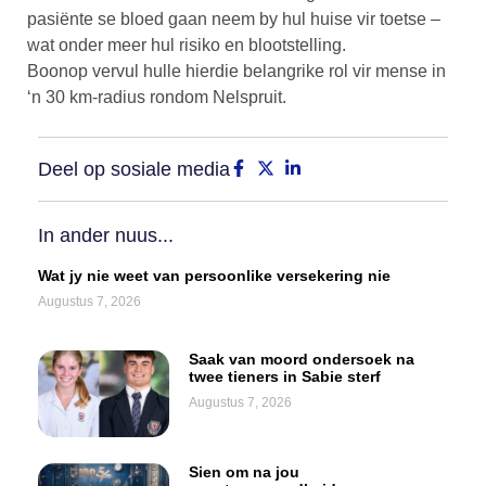
pasiënte se bloed gaan neem by hul huise vir toetse –
wat onder meer hul risiko en blootstelling.
Boonop vervul hulle hierdie belangrike rol vir mense in
‘n 30 km-radius rondom Nelspruit.
Deel op sosiale media
In ander nuus...
Wat jy nie weet van persoonlike versekering nie
Augustus 7, 2026
Saak van moord ondersoek na
twee tieners in Sabie sterf
Augustus 7, 2026
Sien om na jou