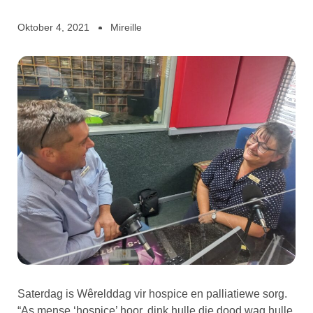
Oktober 4, 2021
Mireille
Saterdag is Wêrelddag vir hospice en palliatiewe sorg.
“As mense ‘hospice’ hoor, dink hulle die dood wag hulle