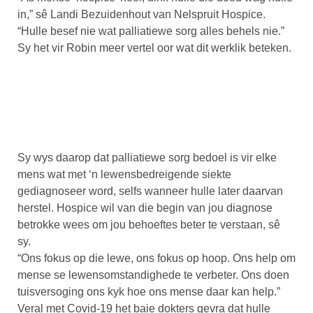
in,” sê Landi Bezuidenhout van Nelspruit Hospice.
“Hulle besef nie wat palliatiewe sorg alles behels nie.”
Sy het vir Robin meer vertel oor wat dit werklik beteken.
Sy wys daarop dat palliatiewe sorg bedoel is vir elke
mens wat met ‘n lewensbedreigende siekte
gediagnoseer word, selfs wanneer hulle later daarvan
herstel. Hospice wil van die begin van jou diagnose
betrokke wees om jou behoeftes beter te verstaan, sê
sy.
“Ons fokus op die lewe, ons fokus op hoop. Ons help om
mense se lewensomstandighede te verbeter. Ons doen
tuisversoging ons kyk hoe ons mense daar kan help.”
Veral met Covid-19 het baie dokters gevra dat hulle