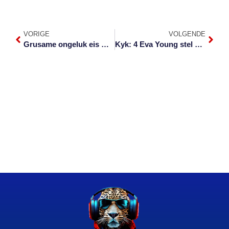
VORIGE
VOLGENDE
Grusame ongeluk eis man in Mbombela
Kyk: 4 Eva Young stel nuwe musiekvideo vry