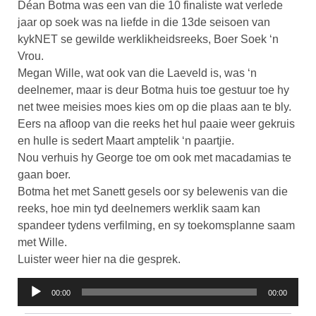
Déan Botma was een van die 10 finaliste wat verlede
jaar op soek was na liefde in die 13de seisoen van
kykNET se gewilde werklikheidsreeks, Boer Soek ‘n
Vrou.
Megan Wille, wat ook van die Laeveld is, was ‘n
deelnemer, maar is deur Botma huis toe gestuur toe hy
net twee meisies moes kies om op die plaas aan te bly.
Eers na afloop van die reeks het hul paaie weer gekruis
en hulle is sedert Maart amptelik ‘n paartjie.
Nou verhuis hy George toe om ook met macadamias te
gaan boer.
Botma het met Sanett gesels oor sy belewenis van die
reeks, hoe min tyd deelnemers werklik saam kan
spandeer tydens verfilming, en sy toekomsplanne saam
met Wille.
Luister weer hier na die gesprek.
Klankspeler
00:00
00:00