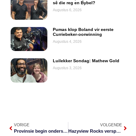
sê die reg en Bybel?
Augustus 6, 2026
Pumas klop Boland vir eerste
Curriebeker-oorwinning
Augustus 4, 2026
Luilekker Sondag: Mathew Gold
Augustus 3, 2026
VORIGE
VOLGENDE
Provinsie begin ondersteuningsfonds vir toerisme betaal
Hazyview Rocks versprei vreugde