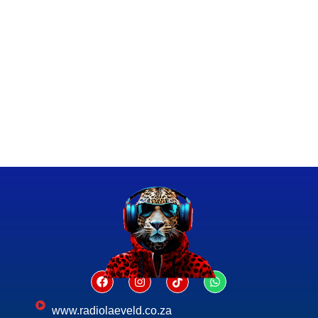
www.radiolaeveld.co.za