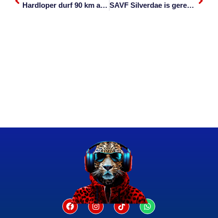
Hardloper durf 90 km aan ten bate van Nelspruit Hospice
SAVF Silverdae is gereed om te kuier