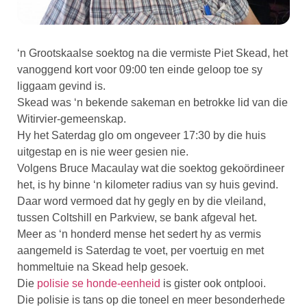
‘n Grootskaalse soektog na die vermiste Piet Skead, het
vanoggend kort voor 09:00 ten einde geloop toe sy
liggaam gevind is.
Skead was ‘n bekende sakeman en betrokke lid van die
Witirvier-gemeenskap.
Hy het Saterdag glo om ongeveer 17:30 by die huis
uitgestap en is nie weer gesien nie.
Volgens Bruce Macaulay wat die soektog gekoördineer
het, is hy binne ‘n kilometer radius van sy huis gevind.
Daar word vermoed dat hy gegly en by die vleiland,
tussen Coltshill en Parkview, se bank afgeval het.
Meer as ‘n honderd mense het sedert hy as vermis
aangemeld is Saterdag te voet, per voertuig en met
hommeltuie na Skead help gesoek.
Die
polisie se honde-eenheid
is gister ook ontplooi.
Die polisie is tans op die toneel en meer besonderhede