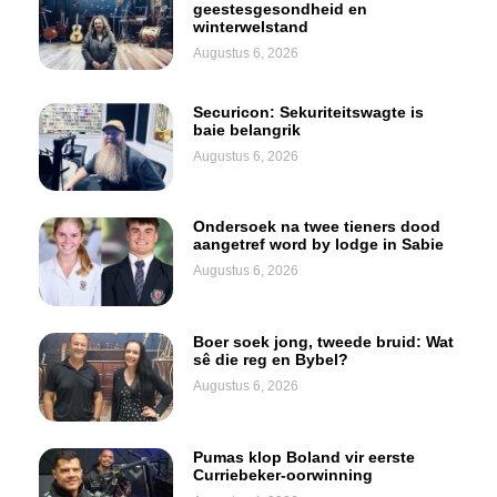
geestesgesondheid en
winterwelstand
Augustus 6, 2026
Securicon: Sekuriteitswagte is
baie belangrik
Augustus 6, 2026
Ondersoek na twee tieners dood
aangetref word by lodge in Sabie
Augustus 6, 2026
Boer soek jong, tweede bruid: Wat
sê die reg en Bybel?
Augustus 6, 2026
Pumas klop Boland vir eerste
Curriebeker-oorwinning