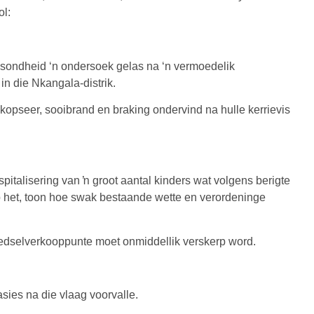
l:
esondheid ‘n ondersoek gelas na ‘n vermoedelik
n die Nkangala-distrik.
opseer, sooibrand en braking ondervind na hulle kerrievis
spitalisering van ŉ groot aantal kinders wat volgens berigte
p het, toon hoe swak bestaande wette en verordeninge
voedselverkooppunte moet onmiddellik verskerp word.
asies na die vlaag voorvalle.