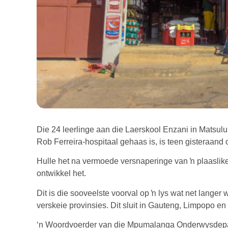
Die 24 leerlinge aan die Laerskool Enzani in Matsulu
Rob Ferreira-hospitaal gehaas is, is teen gisteraand 
Hulle het na vermoede versnaperinge van ŉ plaaslik
ontwikkel het.
Dit is die sooveelste voorval op ŉ lys wat net langer 
verskeie provinsies. Dit sluit in Gauteng, Limpopo e
‘n Woordvoerder van die Mpumalanga Onderwysdepar