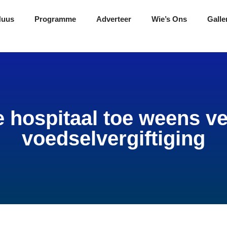
Nuus
Programme
Adverteer
Wie’s Ons
Galle
e hospitaal toe weens 
voedselvergiftiging