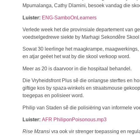
Mpumalanga, Cathy Dlamini, besoek vandag die skoo
Luister:
ENG-SamboOnLearners
Verlede week het die provinsiale departement van g
voedselgedrewe siekte by Marhagi Sekondêre Skool i
Sowat 30 leerlinge het maagkrampe, maagwerkings, k
en atjar geëet het wat by die skool verkoop word.
Meer as 20 is daarvoor in die hospitaal behandel.
Die Vryheidsfront Plus sê die onlangse sterftes en ho
giftige kos by spaza-winkels en straatsmouse gekoo
toegepas en polisieer word.
Philip van Staden sê die polisiëring van informele 
Luister:
AFR PhiliponPoisonous.mp3
Rise Mzansi
vra ook vir strenger toepassing en regul