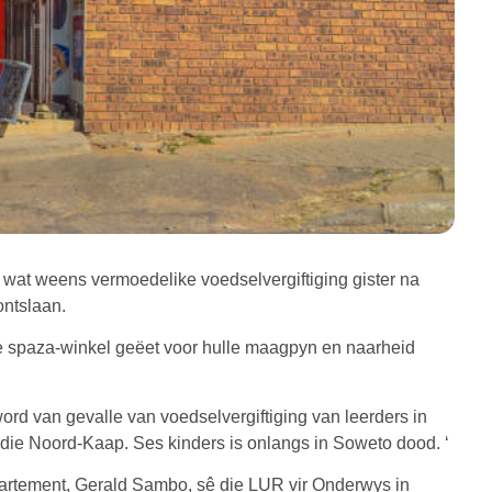
 wat weens vermoedelike voedselvergiftiging gister na
ontslaan.
e spaza-winkel geëet voor hulle maagpyn en naarheid
word van gevalle van voedselvergiftiging van leerders in
n die Noord-Kaap. Ses kinders is onlangs in Soweto dood. ‘
tement, Gerald Sambo, sê die LUR vir Onderwys in