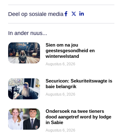
Deel op sosiale media
In ander nuus...
Sien om na jou
geestesgesondheid en
winterwelstand
Augustus 6, 2026
Securicon: Sekuriteitswagte is
baie belangrik
Augustus 6, 2026
Ondersoek na twee tieners
dood aangetref word by lodge
in Sabie
Augustus 6, 2026