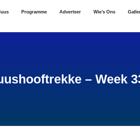
Nuus
Programme
Adverteer
Wie’s Ons
Galle
uushooftrekke – Week 3