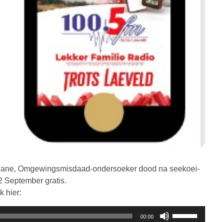
lalane, Omgewingsmisdaad-ondersoeker dood na seekoei-
2 September gratis.
k hier:
Gebruik
00:00