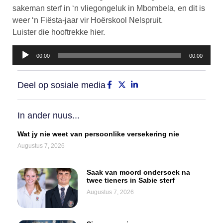
sakeman sterf in ‘n vliegongeluk in Mbombela, en dit is
weer ‘n Fiësta-jaar vir Hoërskool Nelspruit.
Luister die hooftrekke hier.
Klankspeler
00:00
00:00
Deel op sosiale media
In ander nuus...
Wat jy nie weet van persoonlike versekering nie
Augustus 7, 2026
Saak van moord ondersoek na
twee tieners in Sabie sterf
Augustus 7, 2026