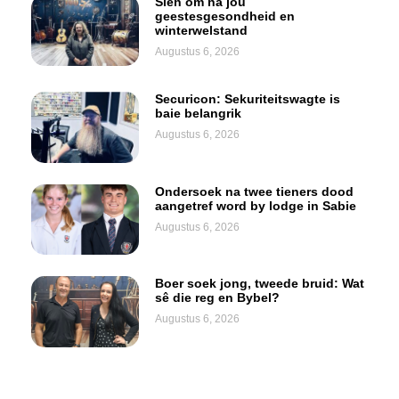
Sien om na jou
geestesgesondheid en
winterwelstand
Augustus 6, 2026
Securicon: Sekuriteitswagte is
baie belangrik
Augustus 6, 2026
Ondersoek na twee tieners dood
aangetref word by lodge in Sabie
Augustus 6, 2026
Boer soek jong, tweede bruid: Wat
sê die reg en Bybel?
Augustus 6, 2026