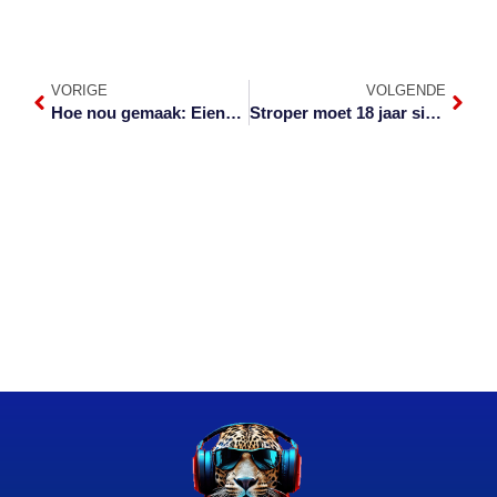
VORIGE
VOLGENDE
Hoe nou gemaak: Eiendomsagente bly só veilig
Stroper moet 18 jaar sit weens twee renosterhorings