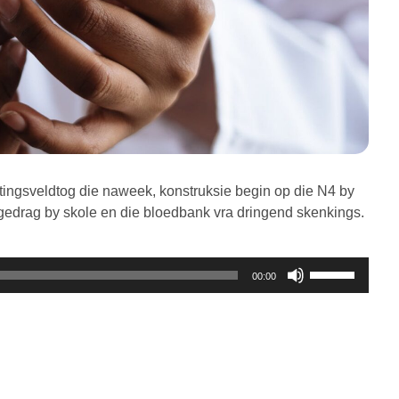
ntingsveldtog die naweek, konstruksie begin op die N4 by
drag by skole en die bloedbank vra dringend skenkings.
Gebruik
00:00
die
Op/Af
knoppies
om
die
volume