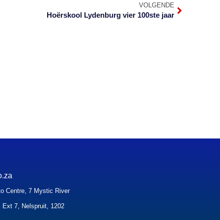
VOLGENDE
Hoërskool Lydenburg vier 100ste jaar
o.za
o Centre, 7 Mystic River
 Ext 7, Nelspruit, 1202