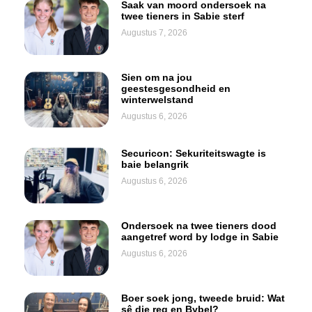
Saak van moord ondersoek na
twee tieners in Sabie sterf
Augustus 7, 2026
Sien om na jou
geestesgesondheid en
winterwelstand
Augustus 6, 2026
Securicon: Sekuriteitswagte is
baie belangrik
Augustus 6, 2026
Ondersoek na twee tieners dood
aangetref word by lodge in Sabie
Augustus 6, 2026
Boer soek jong, tweede bruid: Wat
sê die reg en Bybel?