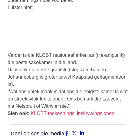
ondernemings moet voorberei.
Luister hier:
Verder is die KLCBT nasionaal erken as (nie-amptelik)
die beste sakekamer in die land.
Dit is ook die derde grootste (slegs Durban en
Johannesburg is groter terwyl Kaapstad gefragmenteer
is).
“Wat ons uniek maak is dat ons die enigste kamer is wat
op streeksvlak funksioneer. Ons bemark die Laeveld,
nie Nelspruit of Witrivier nie.”
Sien ook:
KLCBT-toekennings: Inskrywings open
Deel op sosiale media