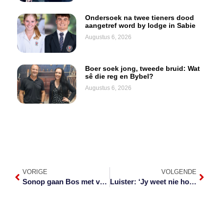
Ondersoek na twee tieners dood
aangetref word by lodge in Sabie
Augustus 6, 2026
Boer soek jong, tweede bruid: Wat
sê die reg en Bybel?
Augustus 6, 2026
VORIGE
VOLGENDE
Sonop gaan Bos met veldgidse
Luister: ‘Jy weet nie hoe jy op kankerdiagnose gaan reageer nie’