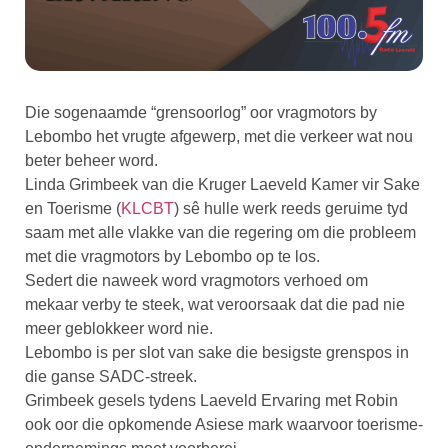
Die sogenaamde “grensoorlog” oor vragmotors by
Lebombo het vrugte afgewerp, met die verkeer wat nou
beter beheer word.
Linda Grimbeek van die Kruger Laeveld Kamer vir Sake
en Toerisme (
KLCBT
) sê hulle werk reeds geruime tyd
saam met alle vlakke van die regering om die probleem
met die vragmotors by Lebombo op te los.
Sedert die naweek word vragmotors verhoed om
mekaar verby te steek, wat veroorsaak dat die pad nie
meer geblokkeer word nie.
Lebombo is per slot van sake die besigste grenspos in
die ganse SADC-streek.
Grimbeek gesels tydens Laeveld Ervaring met Robin
ook oor die opkomende Asiese mark waarvoor toerisme-