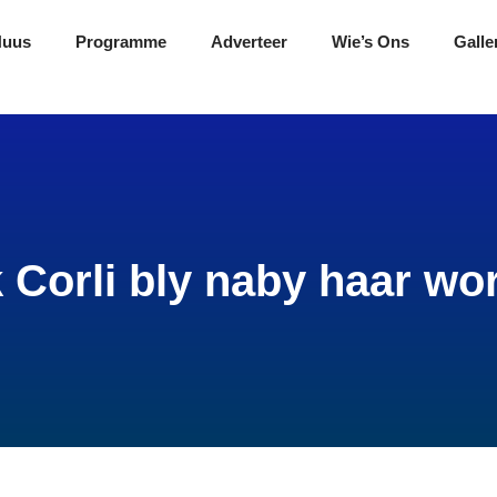
Nuus
Programme
Adverteer
Wie’s Ons
Galle
 Corli bly naby haar wor