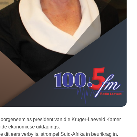
ls oorgeneem as president van die Kruger-Laeveld Kamer
ende ekonomiese uitdagings.
dit eers verby is, strompel Suid-Afrika in beurtkrag in.