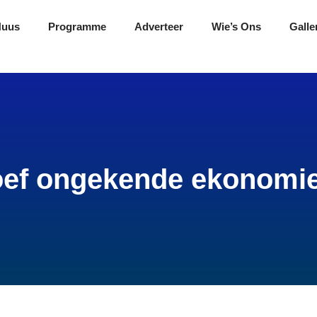
Nuus
Programme
Adverteer
Wie’s Ons
Galle
oef ongekende ekonomie