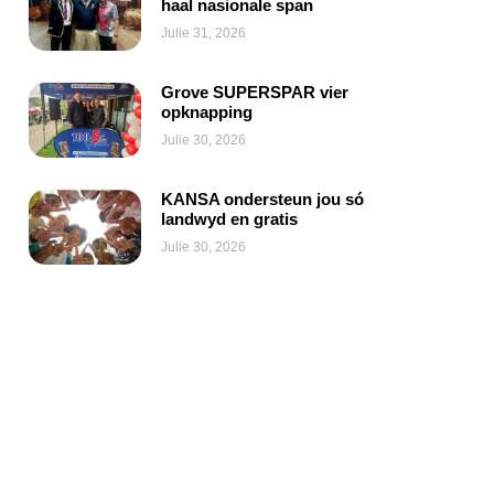
haal nasionale span
Julie 31, 2026
Grove SUPERSPAR vier
opknapping
Julie 30, 2026
KANSA ondersteun jou só
landwyd en gratis
Julie 30, 2026