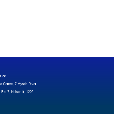
o.za
o Centre, 7 Mystic River
 Ext 7, Nelspruit, 1202