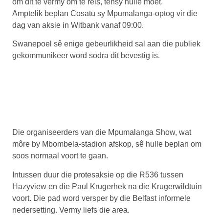
om dit te vermy om te reis, tensy hulle moet.
Amptelik beplan Cosatu sy Mpumalanga-optog vir die
dag van aksie in Witbank vanaf 09:00.
Swanepoel sê enige gebeurlikheid sal aan die publiek
gekommunikeer word sodra dit bevestig is.
Die organiseerders van die Mpumalanga Show, wat
môre by Mbombela-stadion afskop, sê hulle beplan om
soos normaal voort te gaan.
Intussen duur die protesaksie op die R536 tussen
Hazyview en die Paul Krugerhek na die Krugerwildtuin
voort. Die pad word versper by die Belfast informele
nedersetting. Vermy liefs die area.