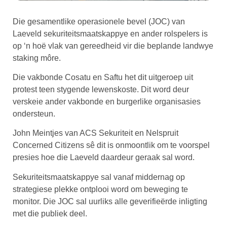
Die gesamentlike operasionele bevel (JOC) van
Laeveld sekuriteitsmaatskappye en ander rolspelers is
op ‘n hoë vlak van gereedheid vir die beplande landwye
staking môre.
Die vakbonde Cosatu en Saftu het dit uitgeroep uit
protest teen stygende lewenskoste. Dit word deur
verskeie ander vakbonde en burgerlike organisasies
ondersteun.
John Meintjes van ACS Sekuriteit en Nelspruit
Concerned Citizens sê dit is onmoontlik om te voorspel
presies hoe die Laeveld daardeur geraak sal word.
Sekuriteitsmaatskappye sal vanaf middernag op
strategiese plekke ontplooi word om beweging te
monitor. Die JOC sal uurliks alle geverifieërde inligting
met die publiek deel.