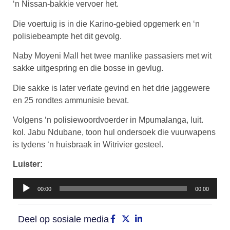
‘n Nissan-bakkie vervoer het.
Die voertuig is in die Karino-gebied opgemerk en ‘n
polisiebeampte het dit gevolg.
Naby Moyeni Mall het twee manlike passasiers met wit
sakke uitgespring en die bosse in gevlug.
Die sakke is later verlate gevind en het drie jaggewere
en 25 rondtes ammunisie bevat.
Volgens ‘n polisiewoordvoerder in Mpumalanga, luit.
kol. Jabu Ndubane, toon hul ondersoek die vuurwapens
is tydens ‘n huisbraak in Witrivier gesteel.
Luister:
Klankspeler
00:00
00:00
Deel op sosiale media