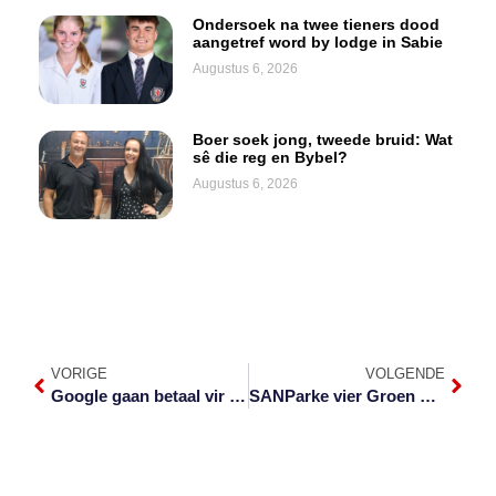
Ondersoek na twee tieners dood
aangetref word by lodge in Sabie
Augustus 6, 2026
Boer soek jong, tweede bruid: Wat
sê die reg en Bybel?
Augustus 6, 2026
VORIGE
VOLGENDE
Google gaan betaal vir plaaslike nuusinhoud
SANParke vier Groen Skerpioene