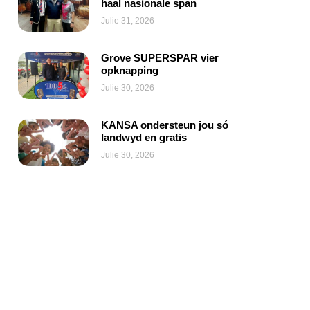
haal nasionale span
Julie 31, 2026
Grove SUPERSPAR vier
opknapping
Julie 30, 2026
KANSA ondersteun jou só
landwyd en gratis
Julie 30, 2026