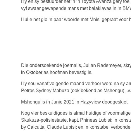
Hy en sy bestuurder het in ‘n Toyota Avanza gery toe h
vyf swaar gewapende mans met balaklavas in ‘n BMW
Hulle het glo ‘n paar woorde met Mnisi gepraat voor 
Die ondersoekende joernalis, Julian Rademeyer, skryf
in Oktober as hoofman bevestig is.
Hy sou vanaf volgende maand verhoor word na sy ar
Petros Sydney Mabuza (ook bekend as Mshengu) i.v.
Mshengu is in Junie 2021 in Hazyview doodgeskiet.
Nog vier beskuldigdes is almal huidige of voormalig
Skukuza-polisiestasie, kapt. Phineas Lubisi; ‘n kons
by Calcutta, Claude Lubisi; en ‘n konstabel verbonde