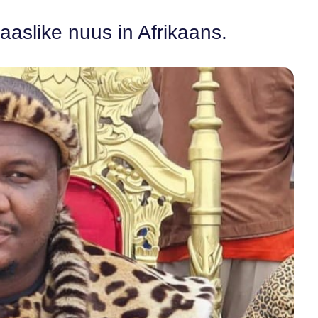
aaslike nuus in Afrikaans.