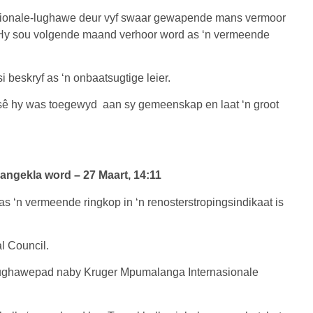
asionale-lughawe deur vyf swaar gewapende mans vermoor
. Hy sou volgende maand verhoor word as ‘n vermeende
i beskryf as ‘n onbaatsugtige leier.
 sê hy was toegewyd aan sy gemeenskap en laat ‘n groot
ngekla word – 27 Maart, 14:11
 ‘n vermeende ringkop in ‘n renosterstropingsindikaat is
l Council.
e lughawepad naby Kruger Mpumalanga Internasionale