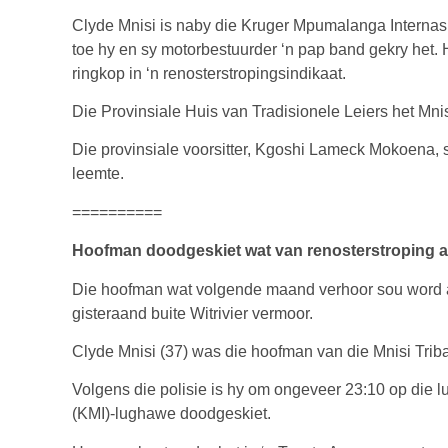
Clyde Mnisi is naby die Kruger Mpumalanga Intern
toe hy en sy motorbestuurder ‘n pap band gekry het
ringkop in ‘n renosterstropingsindikaat.
Die Provinsiale Huis van Tradisionele Leiers het Mnis
Die provinsiale voorsitter, Kgoshi Lameck Mokoena,
leemte.
==========
Hoofman doodgeskiet wat van renosterstroping aa
Die hoofman wat volgende maand verhoor sou word as
gisteraand buite Witrivier vermoor.
Clyde Mnisi (37) was die hoofman van die Mnisi Triba
Volgens die polisie is hy om ongeveer 23:10 op di
(KMI)-lughawe doodgeskiet.