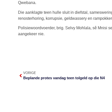
Qwebana.
Die aanklagte teen hulle sluit in diefstal, samesweri
renosterhoring, korrupsie, geldwassery en rampokker
Polisiewoordvoerder, brig. Selvy Mohlala, sê Mnisi 
aangekeer nie.
VORIGE
Beplande protes vandag teen tolgeld op die N4