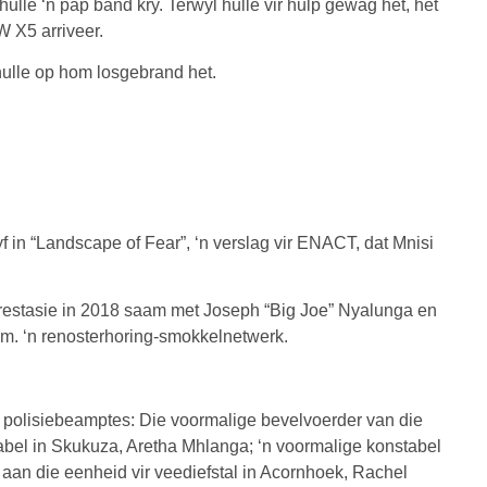
ulle ‘n pap band kry. Terwyl hulle vir hulp gewag het, het
 X5 arriveer.
hulle op hom losgebrand het.
 in “Landscape of Fear”, ‘n verslag vir ENACT, dat Mnisi
restasie in 2018 saam met Joseph “Big Joe” Nyalunga en
m. ‘n renosterhoring-smokkelnetwerk.
e polisiebeamptes: Die voormalige bevelvoerder van die
tabel in Skukuza, Aretha Mhlanga; ‘n voormalige konstabel
 aan die eenheid vir veediefstal in Acornhoek, Rachel