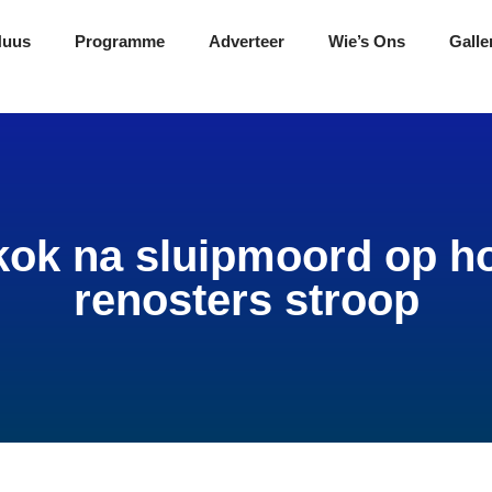
Nuus
Programme
Adverteer
Wie’s Ons
Galle
kok na sluipmoord op h
renosters stroop