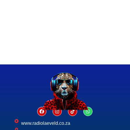
www.radiolaeveld.co.za