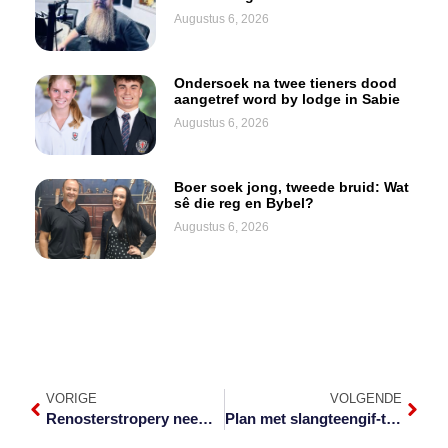
Augustus 6, 2026
Ondersoek na twee tieners dood
aangetref word by lodge in Sabie
Augustus 6, 2026
Boer soek jong, tweede bruid: Wat
sê die reg en Bybel?
Augustus 6, 2026
VORIGE
VOLGENDE
Renosterstropery neem toe in Krugerwildtuin
Plan met slangteengif-tekort