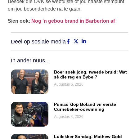
Besoek die OVK se webtuiste of jou naaste stempunt
om jou besonderhede na te gaan.
Sien ook:
Nog ‘n gebou brand in Barberton af
Deel op sosiale media
In ander nuus...
Boer soek jong, tweede bruid: Wat
sê die reg en Bybel?
Augustus 6, 2026
Pumas klop Boland vir eerste
Curriebeker-oorwinning
Augustus 4, 2026
Luilekker Sondag: Mathew Gold