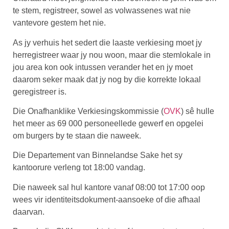
te stem, registreer, sowel as volwassenes wat nie
vantevore gestem het nie.
As jy verhuis het sedert die laaste verkiesing moet jy
herregistreer waar jy nou woon, maar die stemlokale in
jou area kon ook intussen verander het en jy moet
daarom seker maak dat jy nog by die korrekte lokaal
geregistreer is.
Die Onafhanklike Verkiesingskommissie (
OVK
) sê hulle
het meer as 69 000 personeellede gewerf en opgelei
om burgers by te staan die naweek.
Die Departement van Binnelandse Sake het sy
kantoorure verleng tot 18:00 vandag.
Die naweek sal hul kantore vanaf 08:00 tot 17:00 oop
wees vir identiteitsdokument-aansoeke of die afhaal
daarvan.