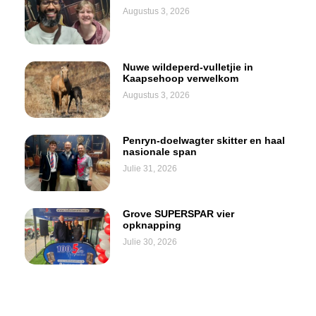
Augustus 3, 2026
Nuwe wildeperd-vulletjie in
Kaapsehoop verwelkom
Augustus 3, 2026
Penryn-doelwagter skitter en haal
nasionale span
Julie 31, 2026
Grove SUPERSPAR vier
opknapping
Julie 30, 2026