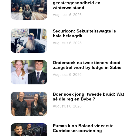
geestesgesondheid en
winterwelstand
Augustus 6, 2026
Securicon: Sekuriteitswagte is
baie belangrik
Augustus 6, 2026
Ondersoek na twee tieners dood
aangetref word by lodge in Sabie
Augustus 6, 2026
Boer soek jong, tweede bruid: Wat
sê die reg en Bybel?
Augustus 6, 2026
Pumas klop Boland vir eerste
Curriebeker-oorwinning