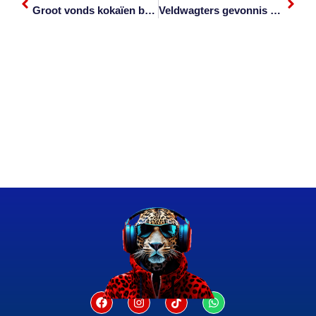
Groot vonds kokaïen by Lebombo gevind
Veldwagters gevonnis oor onwettige vuurwapen in die Krugerwildtuin