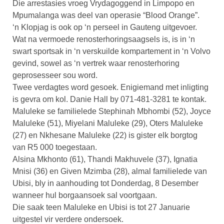
Die arrestasies vroeg Vrydagoggend in Limpopo en
Mpumalanga was deel van operasie “Blood Orange”.
‘n Klopjag is ook op ‘n perseel in Gauteng uitgevoer.
Wat na vermoede renosterhoringsaagsels is, is in ‘n
swart sportsak in ‘n verskuilde kompartement in ‘n Volvo
gevind, sowel as ‘n vertrek waar renosterhoring
geprosesseer sou word.
Twee verdagtes word gesoek. Enigiemand met inligting
is gevra om kol. Danie Hall by 071-481-3281 te kontak.
Maluleke se familielede Stephinah Mbhombi (52), Joyce
Maluleke (51), Miyelani Maluleke (29), Oters Maluleke
(27) en Nkhesane Maluleke (22) is gister elk borgtog
van R5 000 toegestaan.
Alsina Mkhonto (61), Thandi Makhuvele (37), Ignatia
Mnisi (36) en Given Mzimba (28), almal familielede van
Ubisi, bly in aanhouding tot Donderdag, 8 Desember
wanneer hul borgaansoek sal voortgaan.
Die saak teen Maluleke en Ubisi is tot 27 Januarie
uitgestel vir verdere ondersoek.