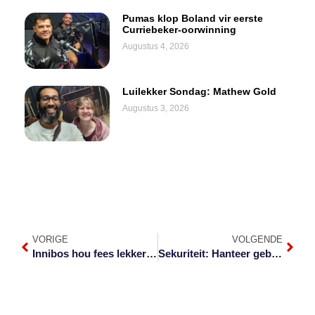
Pumas klop Boland vir eerste
Curriebeker-oorwinning
Augustus 4, 2026
Luilekker Sondag: Mathew Gold
Augustus 3, 2026
VORIGE
VOLGENDE
Innibos hou fees lekker vir ‘locals’
Sekuriteit: Hanteer gebiedsgebonde inbrake so