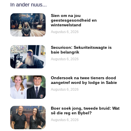
In ander nuus...
Sien om na jou
geestesgesondheid en
winterwelstand
Augustus 6, 2026
Securicon: Sekuriteitswagte is
baie belangrik
Augustus 6, 2026
Ondersoek na twee tieners dood
aangetref word by lodge in Sabie
Augustus 6, 2026
Boer soek jong, tweede bruid: Wat
sê die reg en Bybel?
Augustus 6, 2026