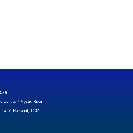
o.za
o Centre, 7 Mystic River
 Ext 7, Nelspruit, 1202