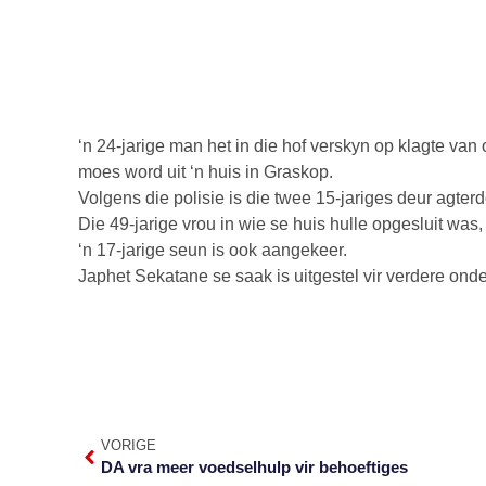
‘n 24-jarige man het in die hof verskyn op klagte va
moes word uit ‘n huis in Graskop.
Volgens die polisie is die twee 15-jariges deur agte
Die 49-jarige vrou in wie se huis hulle opgesluit was
‘n 17-jarige seun is ook aangekeer.
Japhet Sekatane se saak is uitgestel vir verdere ond
VORIGE
DA vra meer voedselhulp vir behoeftiges