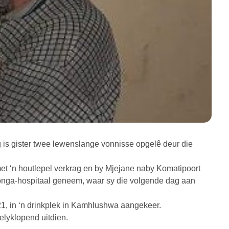
 is gister twee lewenslange vonnisse opgelê deur die
met ‘n houtlepel verkrag en by Mjejane naby Komatipoort
Tonga-hospitaal geneem, waar sy die volgende dag aan
21, in ‘n drinkplek in Kamhlushwa aangekeer.
elyklopend uitdien.