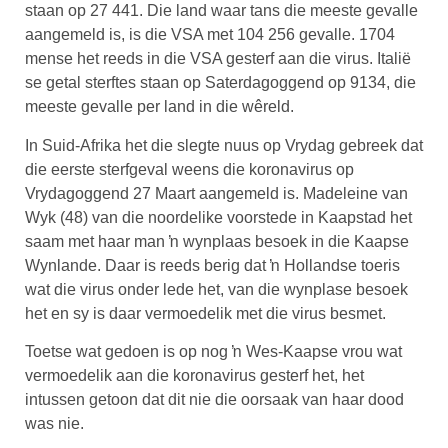
staan op 27 441. Die land waar tans die meeste gevalle
aangemeld is, is die VSA met 104 256 gevalle. 1704
mense het reeds in die VSA gesterf aan die virus. Italië
se getal sterftes staan op Saterdagoggend op 9134, die
meeste gevalle per land in die wêreld.
In Suid-Afrika het die slegte nuus op Vrydag gebreek dat
die eerste sterfgeval weens die koronavirus op
Vrydagoggend 27 Maart aangemeld is. Madeleine van
Wyk (48) van die noordelike voorstede in Kaapstad het
saam met haar man ŉ wynplaas besoek in die Kaapse
Wynlande. Daar is reeds berig dat ŉ Hollandse toeris
wat die virus onder lede het, van die wynplase besoek
het en sy is daar vermoedelik met die virus besmet.
Toetse wat gedoen is op nog ŉ Wes-Kaapse vrou wat
vermoedelik aan die koronavirus gesterf het, het
intussen getoon dat dit nie die oorsaak van haar dood
was nie.