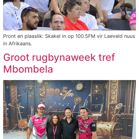
Pront en plaaslik: Skakel in op 100.5FM vir Laeveld nuus
in Afrikaans.
Groot rugbynaweek tref
Mbombela