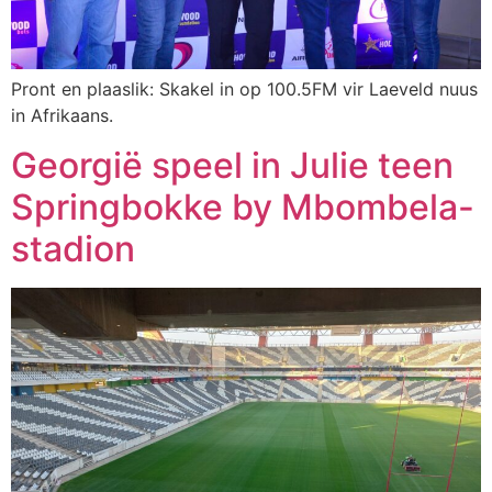
Pront en plaaslik: Skakel in op 100.5FM vir Laeveld nuus
in Afrikaans.
Georgië speel in Julie teen
Springbokke by Mbombela-
stadion