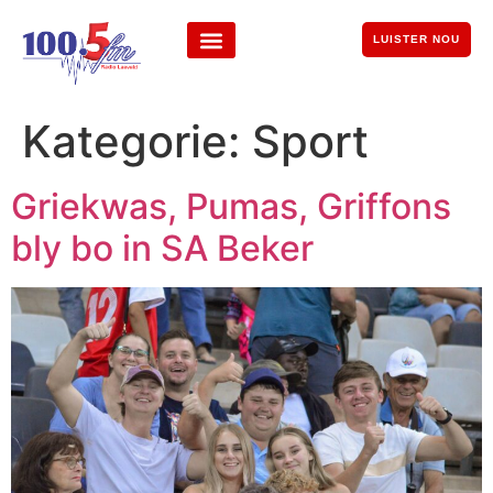
LUISTER NOU
Kategorie:
Sport
Griekwas, Pumas, Griffons
bly bo in SA Beker