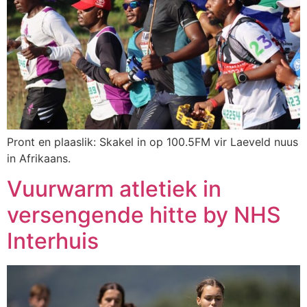
Pront en plaaslik: Skakel in op 100.5FM vir Laeveld nuus
in Afrikaans.
Vuurwarm atletiek in
versengende hitte by NHS
Interhuis