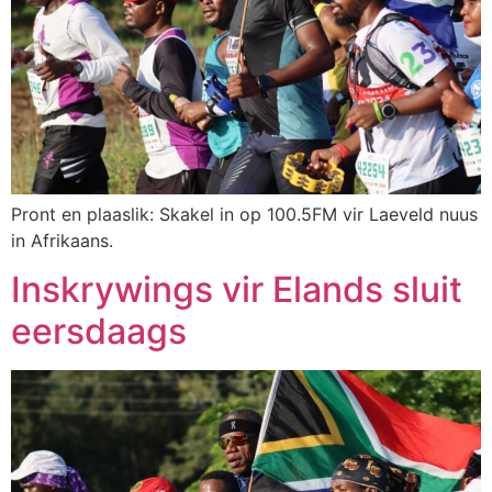
Pront en plaaslik: Skakel in op 100.5FM vir Laeveld nuus
in Afrikaans.
Inskrywings vir Elands sluit
eersdaags