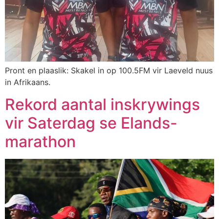
Pront en plaaslik: Skakel in op 100.5FM vir Laeveld nuus
in Afrikaans.
Rekord aantal inskrywings
vir Saterdag se Elands-
marathon