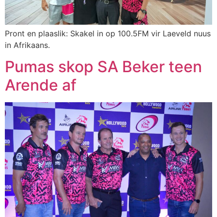
Pront en plaaslik: Skakel in op 100.5FM vir Laeveld nuus
in Afrikaans.
Pumas skop SA Beker teen
Arende af