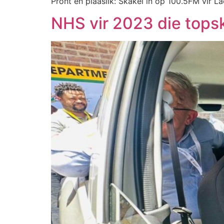
Pront en plaaslik: Skakel in op 100.5FM vir La
NHS vir 2023 die tops