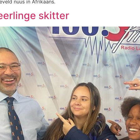
eveld nuus in Afrikaans.
erlinge skitter