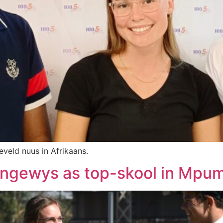
eveld nuus in Afrikaans.
angewys as top-skool in Mpu