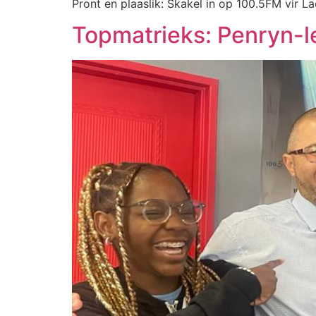
Pront en plaaslik: Skakel in op 100.5FM vir La
Topmatrieks: Penryn-le