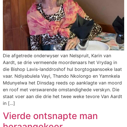
Die afgetrede onderwyser van Nelspruit, Karin van
Aardt, se drie vermeende moordenaars het Vrydag in
die Bishop Lavis-landdroshof hul borgtogaansoeke laat
vaar. Ndiyabulela Vayi, Thando Nkolongo en Yamnkela
Mdunyelwa het Dinsdag reeds op aanklagte van moord
en roof met verswarende omstandighede verskyn. Die
staat voer aan die drie het twee weke tevore Van Aardt
in […]
Vierde ontsnapte man
heraangekeer