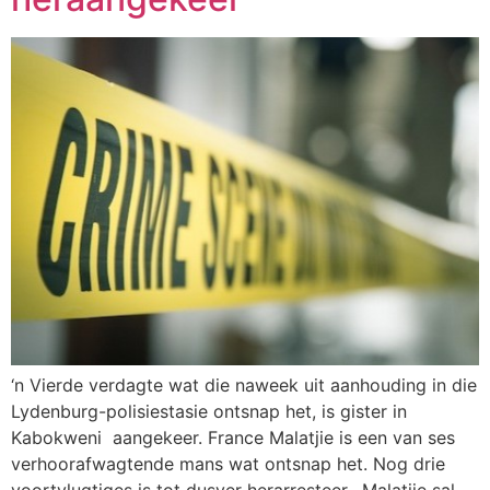
‘n Vierde verdagte wat die naweek uit aanhouding in die
Lydenburg-polisiestasie ontsnap het, is gister in
Kabokweni aangekeer. France Malatjie is een van ses
verhoorafwagtende mans wat ontsnap het. Nog drie
voortvlugtiges is tot dusver herarresteer. Malatjie sal