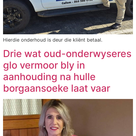
Hierdie onderhoud is deur die kliënt betaal.
Drie wat oud-onderwyseres
glo vermoor bly in
aanhouding na hulle
borgaansoeke laat vaar