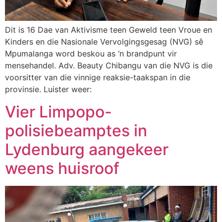
Dit is 16 Dae van Aktivisme teen Geweld teen Vroue en
Kinders en die Nasionale Vervolgingsgesag (NVG) sê
Mpumalanga word beskou as ‘n brandpunt vir
mensehandel. Adv. Beauty Chibangu van die NVG is die
voorsitter van die vinnige reaksie-taakspan in die
provinsie. Luister weer:
Vier Limpopo-
polisiebeamptes in
Lydenburg aangekeer
weens huisroof