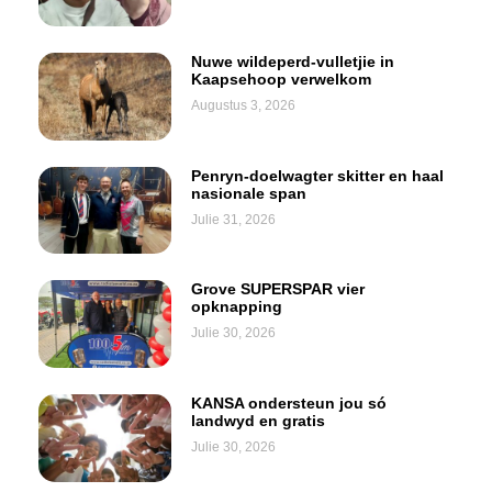
Nuwe wildeperd-vulletjie in
Kaapsehoop verwelkom
Augustus 3, 2026
Penryn-doelwagter skitter en haal
nasionale span
Julie 31, 2026
Grove SUPERSPAR vier
opknapping
Julie 30, 2026
KANSA ondersteun jou só
landwyd en gratis
Julie 30, 2026