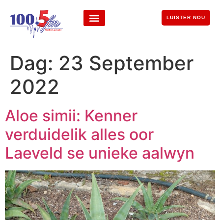
LUISTER NOU
Dag:
23 September
2022
Aloe simii: Kenner
verduidelik alles oor
Laeveld se unieke aalwyn