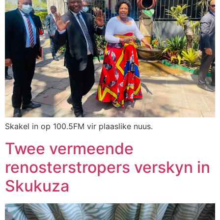
Skakel in op 100.5FM vir plaaslike nuus.
Twee vermeende
renosterstropers verskyn in
Skukuza