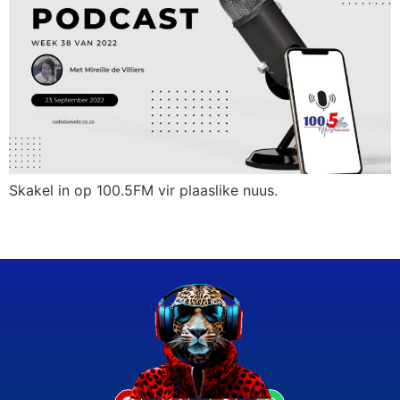
Skakel in op 100.5FM vir plaaslike nuus.