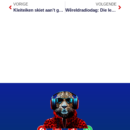
VORIGE
VOLGENDE
Kleiteiken skiet aan’t groei in die Laeveld
Wêreldradiodag: Die leeu brul weer op 100.5FM