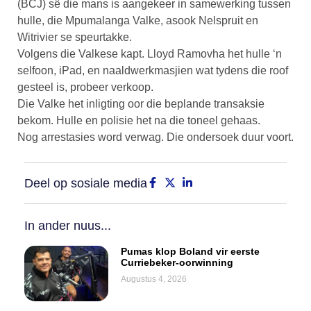
(BCJ) sê die mans is aangekeer in samewerking tussen
hulle, die Mpumalanga Valke, asook Nelspruit en
Witrivier se speurtakke.
Volgens die Valkese kapt. Lloyd Ramovha het hulle ‘n
selfoon, iPad, en naaldwerkmasjien wat tydens die roof
gesteel is, probeer verkoop.
Die Valke het inligting oor die beplande transaksie
bekom. Hulle en polisie het na die toneel gehaas.
Nog arrestasies word verwag. Die ondersoek duur voort.
Deel op sosiale media
In ander nuus...
Pumas klop Boland vir eerste
Curriebeker-oorwinning
Augustus 4, 2026