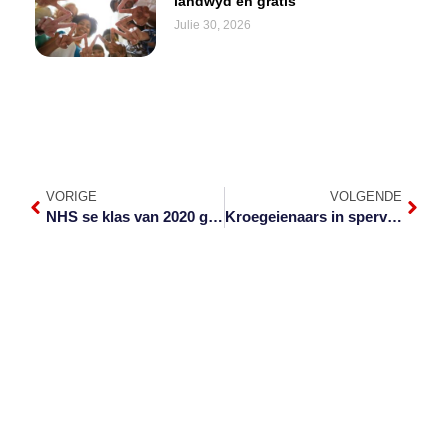
landwyd en gratis
Julie 30, 2026
VORIGE
VOLGENDE
NHS se klas van 2020 gegroet
Kroegeienaars in spervuur oor laat ure