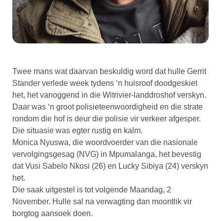
Twee mans wat daarvan beskuldig word dat hulle Gerrit
Stander verlede week tydens ‘n huisroof doodgeskiet
het, het vanoggend in die Witrivier-landdroshof verskyn.
Daar was ‘n groot polisieteenwoordigheid en die strate
rondom die hof is deur die polisie vir verkeer afgesper.
Die situasie was egter rustig en kalm.
Monica Nyuswa, die woordvoerder van die nasionale
vervolgingsgesag (NVG) in Mpumalanga, het bevestig
dat Vusi Sabelo Nkosi (26) en Lucky Sibiya (24) verskyn
het.
Die saak uitgestel is tot volgende Maandag, 2
November. Hulle sal na verwagting dan moontlik vir
borgtog aansoek doen.