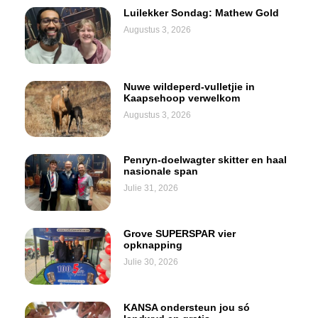
Luilekker Sondag: Mathew Gold
Augustus 3, 2026
Nuwe wildeperd-vulletjie in
Kaapsehoop verwelkom
Augustus 3, 2026
Penryn-doelwagter skitter en haal
nasionale span
Julie 31, 2026
Grove SUPERSPAR vier
opknapping
Julie 30, 2026
KANSA ondersteun jou só