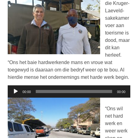
die Kruger-
Laeveld-
sakekamer
voer aan
toerisme is
dood, maar
dit kan
herleef.
“Ons het baie hardwerkende mans en vroue wat
toegewyd is daaraan om die bedryf weer op te bou. Al
hierdie mense het ondernemings met harde werk begin.
Klankspeler
00:00
00:00
“Ons wil
net hard
werk en
weer werk