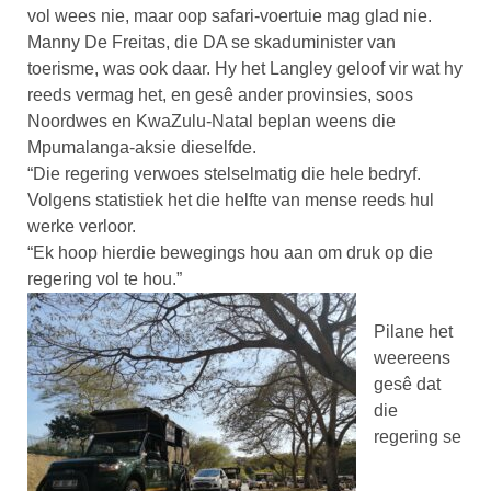
vol wees nie, maar oop safari-voertuie mag glad nie.
Manny De Freitas, die DA se skaduminister van
toerisme, was ook daar. Hy het Langley geloof vir wat hy
reeds vermag het, en gesê ander provinsies, soos
Noordwes en KwaZulu-Natal beplan weens die
Mpumalanga-aksie dieselfde.
“Die regering verwoes stelselmatig die hele bedryf.
Volgens statistiek het die helfte van mense reeds hul
werke verloor.
“Ek hoop hierdie bewegings hou aan om druk op die
regering vol te hou.”
Pilane het
weereens
gesê dat
die
regering se