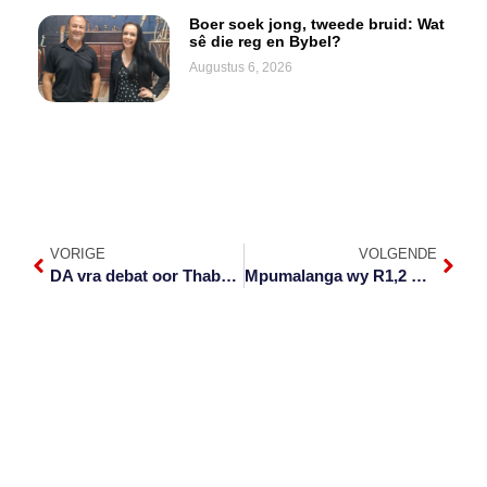
Boer soek jong, tweede bruid: Wat
sê die reg en Bybel?
Augustus 6, 2026
VORIGE
VOLGENDE
DA vra debat oor Thaba Chweu se nuwe tariewe
Mpumalanga wy R1,2 miljard spesiaal aan Covid-19