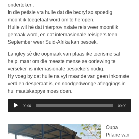
onderteken.
In die petisie vra hulle dat die bedryf so spoedig
moontlik toegelaat word om te heropen.
Hulle wil hê dat interprovinsiale reis weer moontlik
gemaak word, en dat internasionale reisigers teen
September weer Suid-Afrika kan besoek.
Langley sê die oopmaak van plaaslike toerisme sal
help, maar om die meeste mense se oorlewing te
verseker, is internasionale besoekers nodig.
Hy voeg by dat hulle na vyf maande van geen inkomste
verdien desperaat is, en noodgedwonge afleggings in
hul maatskappye moes doen.
Klankspeler
00:00
00:00
Oupa
Pilane van