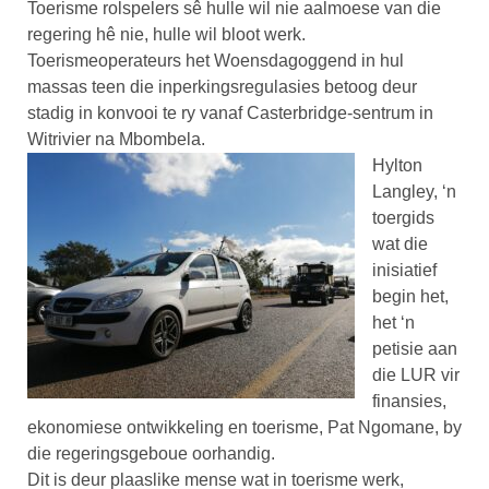
Toerisme rolspelers sê hulle wil nie aalmoese van die
regering hê nie, hulle wil bloot werk.
Toerismeoperateurs het Woensdagoggend in hul
massas teen die inperkingsregulasies betoog deur
stadig in konvooi te ry vanaf Casterbridge-sentrum in
Witrivier na Mbombela.
Hylton
Langley, ‘n
toergids
wat die
inisiatief
begin het,
het ‘n
petisie aan
die LUR vir
finansies,
ekonomiese ontwikkeling en toerisme, Pat Ngomane, by
die regeringsgeboue oorhandig.
Dit is deur plaaslike mense wat in toerisme werk,