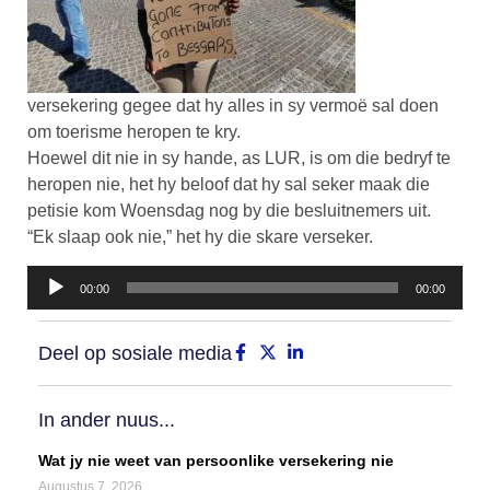
versekering gegee dat hy alles in sy vermoë sal doen
om toerisme heropen te kry.
Hoewel dit nie in sy hande, as LUR, is om die bedryf te
heropen nie, het hy beloof dat hy sal seker maak die
petisie kom Woensdag nog by die besluitnemers uit.
“Ek slaap ook nie,” het hy die skare verseker.
Klankspeler
00:00
00:00
Deel op sosiale media
In ander nuus...
Wat jy nie weet van persoonlike versekering nie
Augustus 7, 2026