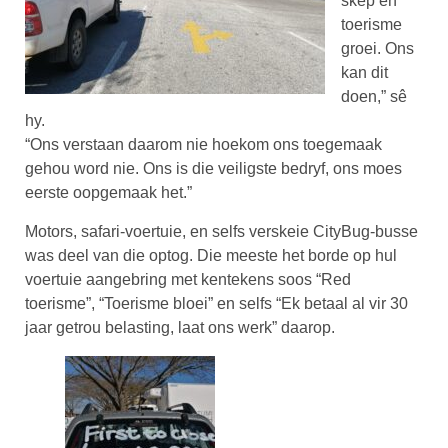
skep en
toerisme
groei. Ons
kan dit
doen,” sê
hy.
“Ons verstaan daarom nie hoekom ons toegemaak
gehou word nie. Ons is die veiligste bedryf, ons moes
eerste oopgemaak het.”
Motors, safari-voertuie, en selfs verskeie CityBug-busse
was deel van die optog. Die meeste het borde op hul
voertuie aangebring met kentekens soos “Red
toerisme”, “Toerisme bloei” en selfs “Ek betaal al vir 30
jaar getrou belasting, laat ons werk” daarop.