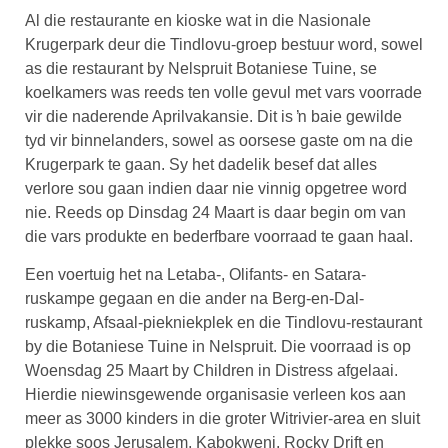
Al die restaurante en kioske wat in die Nasionale
Krugerpark deur die Tindlovu-groep bestuur word, sowel
as die restaurant by Nelspruit Botaniese Tuine, se
koelkamers was reeds ten volle gevul met vars voorrade
vir die naderende Aprilvakansie. Dit is ŉ baie gewilde
tyd vir binnelanders, sowel as oorsese gaste om na die
Krugerpark te gaan. Sy het dadelik besef dat alles
verlore sou gaan indien daar nie vinnig opgetree word
nie. Reeds op Dinsdag 24 Maart is daar begin om van
die vars produkte en bederfbare voorraad te gaan haal.
Een voertuig het na Letaba-, Olifants- en Satara-
ruskampe gegaan en die ander na Berg-en-Dal-
ruskamp, Afsaal-piekniekplek en die Tindlovu-restaurant
by die Botaniese Tuine in Nelspruit. Die voorraad is op
Woensdag 25 Maart by Children in Distress afgelaai.
Hierdie niewinsgewende organisasie verleen kos aan
meer as 3000 kinders in die groter Witrivier-area en sluit
plekke soos Jerusalem, Kabokweni, Rocky Drift en