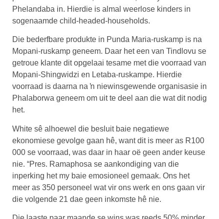
Phelandaba in. Hierdie is almal weerlose kinders in
sogenaamde child-headed-households.
Die bederfbare produkte in Punda Maria-ruskamp is na
Mopani-ruskamp geneem. Daar het een van Tindlovu se
getroue klante dit opgelaai tesame met die voorraad van
Mopani-Shingwidzi en Letaba-ruskampe. Hierdie
voorraad is daarna na ŉ niewinsgewende organisasie in
Phalaborwa geneem om uit te deel aan die wat dit nodig
het.
White sê alhoewel die besluit baie negatiewe
ekonomiese gevolge gaan hê, want dit is meer as R100
000 se voorraad, was daar in haar oë geen ander keuse
nie. “Pres. Ramaphosa se aankondiging van die
inperking het my baie emosioneel gemaak. Ons het
meer as 350 personeel wat vir ons werk en ons gaan vir
die volgende 21 dae geen inkomste hê nie.
Die laaste paar maande se wins was reeds 50% minder