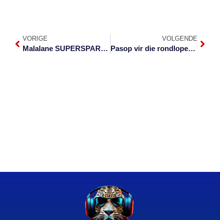
VORIGE
VOLGENDE
Malalane SUPERSPAR oop ondanks fopnuus
Pasop vir die rondloperleeu of leeus