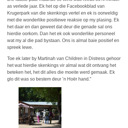
as verlede jaar. Ek het op die Facebookblad van
Krugerpark van die skenkings vertel en ek is oorweldig
met die wonderlike positiewe reaksie op my plasing. Ek
het daar en dan geweet dat deur die genade sal ons
hierdie oorkom. Dan het ek ook wonderlike personeel
wat my al die pad bystaan. Ons is almal baie positief en
spreek lewe.
Toe ek later by Martinah van Children in Distress gehoor
het wat hierdie skenkings vir almal wat dit ontvang het
beteken het, het dit alles die moeite werd gemaak. Ek
glo dit was so bestem deur ’n Hoër hand.”