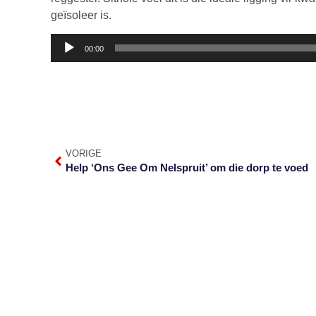
geïsoleer is.
Klankspeler
00:00
VORIGE
Help ‘Ons Gee Om Nelspruit’ om die dorp te voed