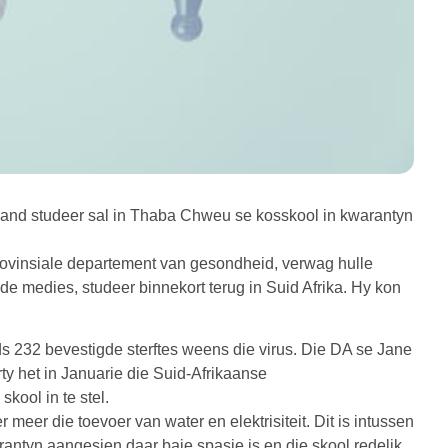
nd studeer sal in Thaba Chweu se kosskool in kwarantyn
ovinsiale departement van gesondheid, verwag hulle
nde medies, studeer binnekort terug in Suid Afrika. Hy kon
s 232 bevestigde sterftes weens die virus. Die DA se Jane
rty het in Januarie die Suid-Afrikaanse
ool in te stel.
eer die toevoer van water en elektrisiteit. Dit is intussen
warantyn aangesien daar baie spasie is en die skool redelik