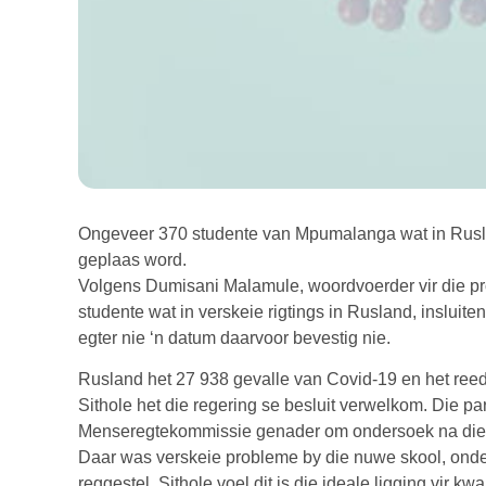
Ongeveer 370 studente van Mpumalanga wat in Rusla
geplaas word.
Volgens Dumisani Malamule, woordvoerder vir die pr
studente wat in verskeie rigtings in Rusland, insluite
egter nie ‘n datum daarvoor bevestig nie.
Rusland het 27 938 gevalle van Covid-19 en het reed
Sithole het die regering se besluit verwelkom. Die pa
Menseregtekommissie genader om ondersoek na die sk
Daar was verskeie probleme by die nuwe skool, onder m
reggestel. Sithole voel dit is die ideale ligging vir k