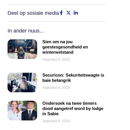
Deel op sosiale media
In ander nuus...
Sien om na jou
geestesgesondheid en
winterwelstand
Augustus 6, 2026
Securicon: Sekuriteitswagte is
baie belangrik
Augustus 6, 2026
Ondersoek na twee tieners
dood aangetref word by lodge
in Sabie
Augustus 6, 2026