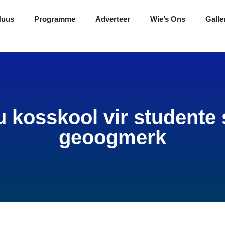
Nuus
Programme
Adverteer
Wie’s Ons
Galle
 kosskool vir studente 
geoogmerk