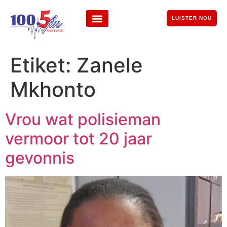
LUISTER NOU
Etiket:
Zanele
Mkhonto
Vrou wat polisieman
vermoor tot 20 jaar
gevonnis