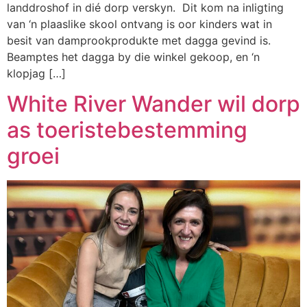
landdroshof in dié dorp verskyn. Dit kom na inligting
van ‘n plaaslike skool ontvang is oor kinders wat in
besit van damprookprodukte met dagga gevind is.
Beamptes het dagga by die winkel gekoop, en ‘n
klopjag […]
White River Wander wil dorp
as toeristebestemming
groei