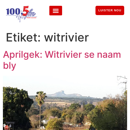
LUISTER NOU
Etiket:
witrivier
Aprilgek: Witrivier se naam
bly