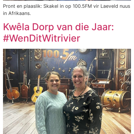
Pront en plaaslik: Skakel in op 100.5FM vir Laeveld nuus
in Afrikaans.
Kwêla Dorp van die Jaar:
#WenDitWitrivier