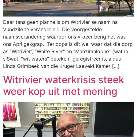
Daar tans geen planne is om Witrivier se naam na
Vundzile te verander nie. Die voorgestelde
naamsverandering waaroor ons vroeër berig het was
ons Aprilgekgrap. Terloops is dit wel waar dat die dorp
as “Witrivier”, “White River” en “Manzimhlophe” (wat in
siSwati “wit waters” beteken) geregistreer is, aldus
Linda Grimbeek van die Kruger Laeveld Kamer […]
Witrivier waterkrisis steek
weer kop uit met mening