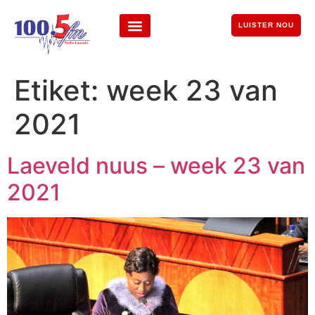
LUISTER NOU
Etiket:
week 23 van
2021
Laeveld nuus – week 23 van
2021